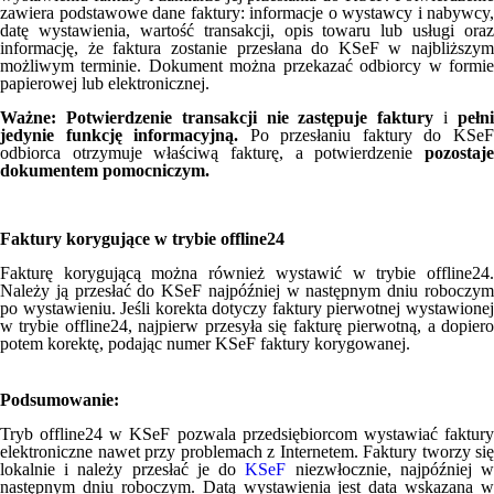
zawiera podstawowe dane faktury: informacje o wystawcy i nabywcy,
datę wystawienia, wartość transakcji, opis towaru lub usługi oraz
informację, że faktura zostanie przesłana do KSeF w najbliższym
możliwym terminie. Dokument można przekazać odbiorcy w formie
papierowej lub elektronicznej.
Ważne:
Potwierdzenie transakcji nie zastępuje faktury
i
pełn
jedynie funkcję informacyjną.
Po przesłaniu faktury do KSe
odbiorca otrzymuje właściwą fakturę, a potwierdzenie
pozostaje
dokumentem pomocniczym.
Faktury korygujące w trybie offline24
Fakturę korygującą można również wystawić w trybie offline24.
Należy ją przesłać do KSeF najpóźniej w następnym dniu roboczym
po wystawieniu. Jeśli korekta dotyczy faktury pierwotnej wystawionej
w trybie offline24, najpierw przesyła się fakturę pierwotną, a dopiero
potem korektę, podając numer KSeF faktury korygowanej.
Podsumowanie:
Tryb offline24 w KSeF pozwala przedsiębiorcom wystawiać faktury
elektroniczne nawet przy problemach z Internetem. Faktury tworzy się
lokalnie i należy przesłać je do
KSeF
niezwłocznie, najpóźniej 
następnym dniu roboczym. Datą wystawienia jest data wskazana w