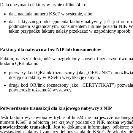
Data otrzymania faktury w trybie offline24 to:
data nadania numeru KSeF w systemie, albo
data faktycznego udostępnienia faktury nabywcy, jeśli jest on np.
podmiotem zagranicznym, konsumentem lub nie posiada NIP. W
takim przypadku fakturę należy przekazać w uzgodniony sposób.
Faktury dla nabywców bez NIP lub konsumentów
Fakturę należy udostępnić w uzgodniony sposób i oznaczyć dwoma
kodami QR/linkami:
pierwszy kod QR/link (oznaczony jako „OFFLINE”) umożliwia
dostęp do faktury w KSeF i weryfikację danych,
drugi kod QR/link (oznaczony jako „CERTYFIKAT”) pozwala
potwierdzić tożsamość wystawcy.
Potwierdzenie transakcji dla krajowego nabywcy z NIP
Jeśli faktura wystawiona w trybie offline24 nie ma jeszcze nadanego
numeru KSeF, a odbiorcą jest krajowy podatnik z NIP, można wydać
potwierdzenie transakcji.
Jest to dokument informujący odbiorcę 
wystawieniu faktury i zamiarze jej przesłania do KSeF. Potwierdzenie