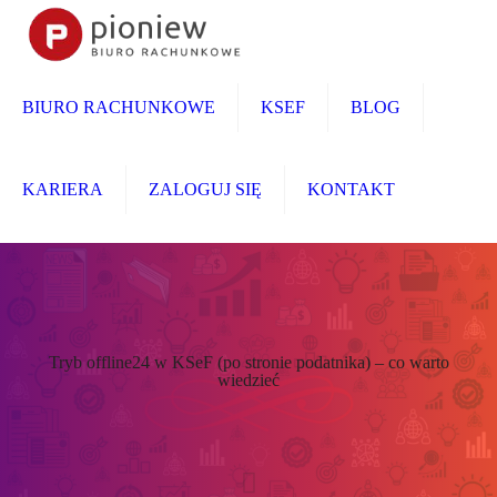
BIURO RACHUNKOWE
KSEF
BLOG
KARIERA
ZALOGUJ SIĘ
KONTAKT
Tryb offline24 w KSeF (po stronie podatnika) – co warto
wiedzieć