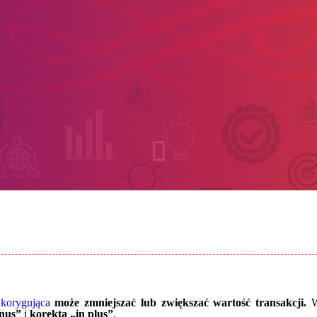
 korygująca
może zmniejszać lub zwiększać wartość transakcji.
W
inus”
i
korekta „in plus”
.