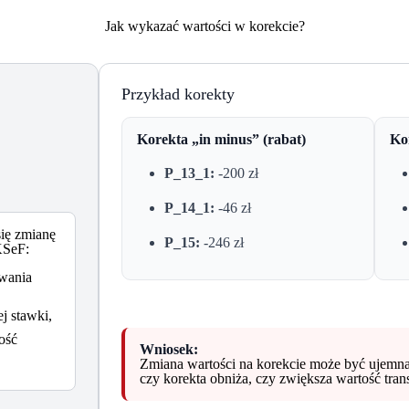
Jak wykazać wartości w korekcie?
Przykład korekty
Korekta „in minus” (rabat)
Kor
P_13_1:
-200 zł
P_14_1:
-46 zł
się zmianę
P_15:
-246 zł
KSeF:
wania
j stawki,
ość
Wniosek:
Zmiana wartości na korekcie może być ujemna 
czy korekta obniża, czy zwiększa wartość trans