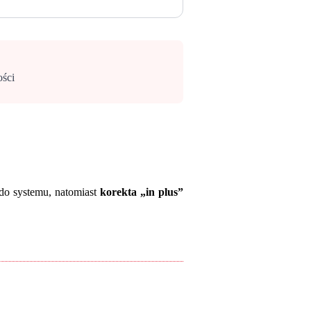
ości
do systemu, natomiast
korekta „in plus”