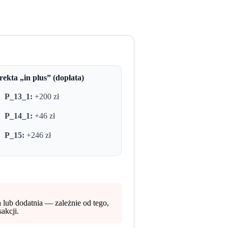
ekta „in plus” (dopłata)
P_13_1:
+200 zł
P_14_1:
+46 zł
P_15:
+246 zł
lub dodatnia — zależnie od tego,
akcji.