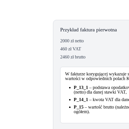
Przykład faktura pierwotna
2000 zł netto
460 zł VAT
2460 zł brutto
W fakturze korygującej wykazuje 
wartości w odpowiednich polach 
P_13_1
– podstawa opodatko
(netto) dla danej stawki VAT,
P_14_1
– kwota VAT dla dane
P_15
– wartość brutto (należn
ogółem).